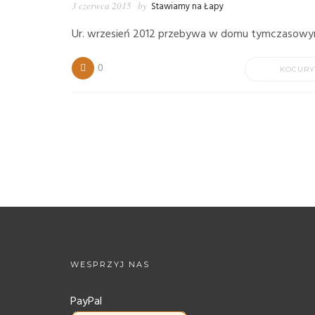
3 czerwca 2015
by
Stawiamy na Łapy
Ur. wrzesień 2012 przebywa w domu tymczasow
0
KOCUR
WESPRZYJ NAS
PayPal