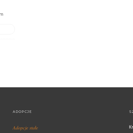
ym
Y
ADOPCJE
S
K
Adopcje stałe