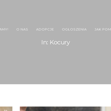
AMY!
O NAS
ADOPCJE
OGŁOSZENIA
JAK PO
In: Kocury