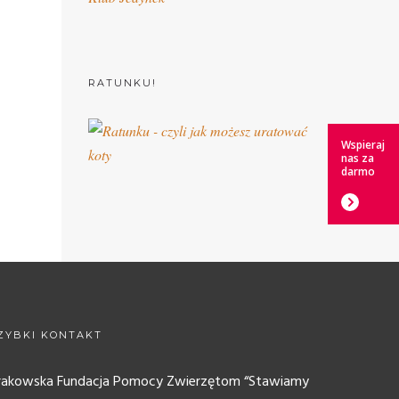
RATUNKU!
Wspieraj
nas za
darmo
ZYBKI KONTAKT
rakowska Fundacja Pomocy Zwierzętom “Stawiamy