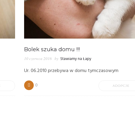
Bolek szuka domu !!!
10 czerwca 2016
by
Stawiamy na Łapy
Ur. 06.2010 przebywa w domu tymczasowym
0
E
ADOPCJE