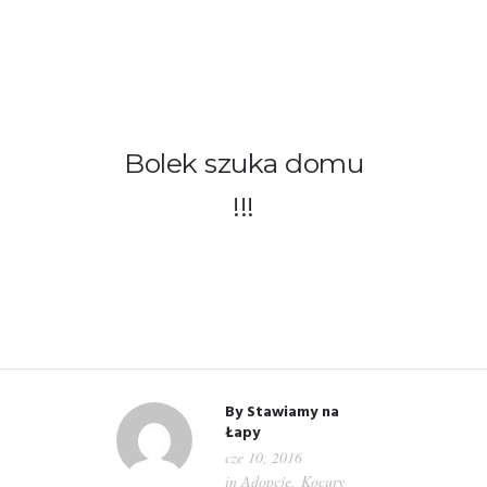
Bolek szuka domu
WITAMY!
!!!
O NAS
ADOPCJE
OGŁOSZENIA
JAK POMÓC
By
Stawiamy na
Łapy
cze 10, 2016
PRZYJACIELE
in
Adopcje
,
Kocury