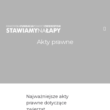
Akty prawne
WITAMY!
O NAS
ADOPCJE
OGŁOSZENIA
JAK POMÓC
Najważniejsze akty
prawne dotyczące
PRZYJACIELE
zwierząt