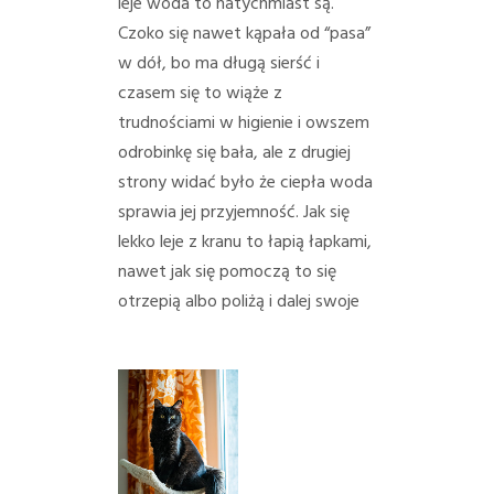
leje woda to natychmiast są.
Czoko się nawet kąpała od “pasa”
w dół, bo ma długą sierść i
czasem się to wiąże z
trudnościami w higienie i owszem
odrobinkę się bała, ale z drugiej
strony widać było że ciepła woda
sprawia jej przyjemność. Jak się
lekko leje z kranu to łapią łapkami,
nawet jak się pomoczą to się
otrzepią albo poliżą i dalej swoje