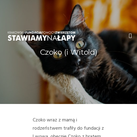
Czoko (i Witold)
WITAMY!
O NAS
ADOPCJE
OGŁOSZENIA
JAK POMÓC
Czoko wraz z mamą i
rodzeństwem trafiły do fundacji z
PRZYJACIELE
Lwowa, obecnie Czoko z bratem