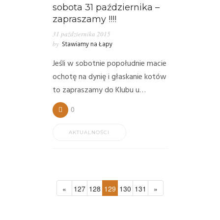
sobota 31 października –
zapraszamy !!!!
31 października 2015
by
Stawiamy na Łapy
Jeśli w sobotnie popołudnie macie
ochotę na dynię i głaskanie kotów
to zapraszamy do Klubu u…
0
AKTUALNOŚCI
«
127
128
129
130
131
»