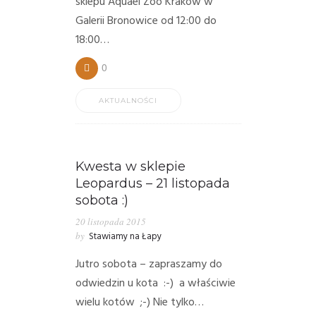
sklepu Aquael Zoo Kraków w
Galerii Bronowice od 12:00 do
18:00…
0
AKTUALNOŚCI
Kwesta w sklepie
Leopardus – 21 listopada
sobota :)
20 listopada 2015
by
Stawiamy na Łapy
Jutro sobota – zapraszamy do
odwiedzin u kota :-) a właściwie
wielu kotów ;-) Nie tylko…