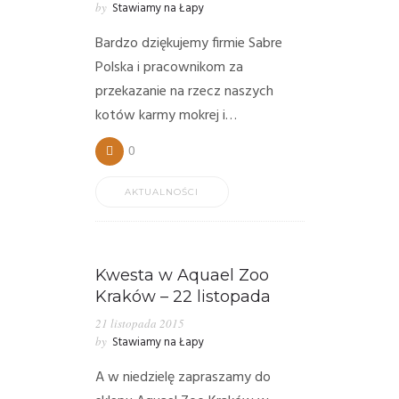
by
Stawiamy na Łapy
PORADY/PRAWO
Bardzo dziękujemy firmie Sabre
KONTAKT
Polska i pracownikom za
przekazanie na rzecz naszych
kotów karmy mokrej i…
0
AKTUALNOŚCI
Kwesta w Aquael Zoo
Kraków – 22 listopada
21 listopada 2015
by
Stawiamy na Łapy
A w niedzielę zapraszamy do