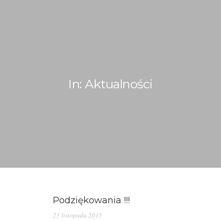
In: Aktualności
WITAMY!
O NAS
ADOPCJE
OGŁOSZENIA
JAK POMÓC
Podziękowania !!!
PRZYJACIELE
23 listopada 2015