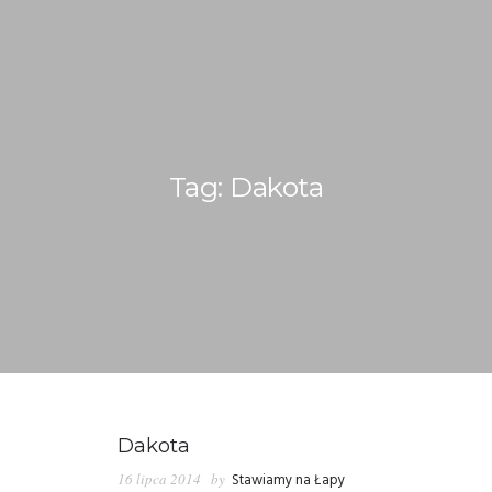
Tag: Dakota
WITAMY!
O NAS
ADOPCJE
OGŁOSZENIA
JAK POMÓC
Dakota
PRZYJACIELE
16 lipca 2014
by
Stawiamy na Łapy