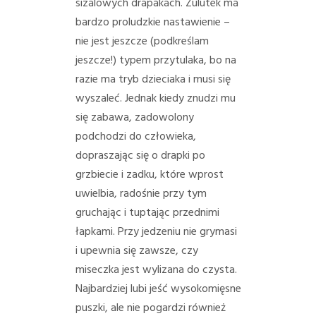
sizalowych drapakach. Zulutek ma
bardzo proludzkie nastawienie –
nie jest jeszcze (podkreślam
jeszcze!) typem przytulaka, bo na
razie ma tryb dzieciaka i musi się
wyszaleć. Jednak kiedy znudzi mu
się zabawa, zadowolony
podchodzi do człowieka,
dopraszając się o drapki po
grzbiecie i zadku, które wprost
uwielbia, radośnie przy tym
gruchając i tuptając przednimi
łapkami. Przy jedzeniu nie grymasi
i upewnia się zawsze, czy
miseczka jest wylizana do czysta.
Najbardziej lubi jeść wysokomięsne
puszki, ale nie pogardzi również