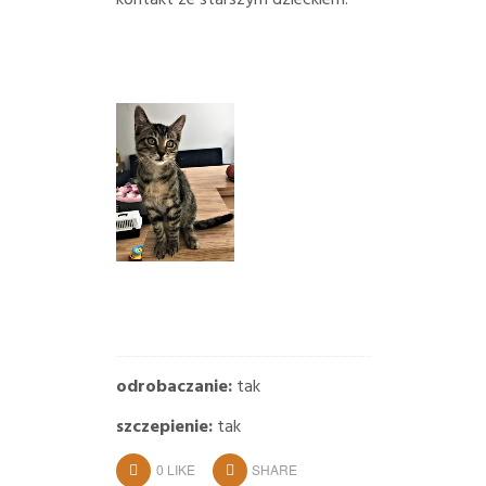
kontakt ze starszym dzieckiem.
odrobaczanie:
tak
szczepienie:
tak
0
LIKE
SHARE