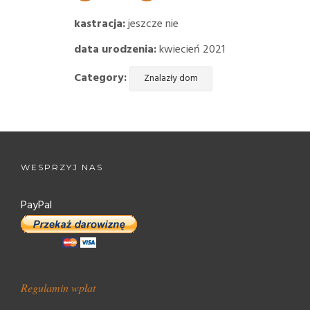
kastracja:
jeszcze nie
data urodzenia:
kwiecień 2021
Category:
Znalazły dom
WESPRZYJ NAS
PayPal
Regulamin wpłat