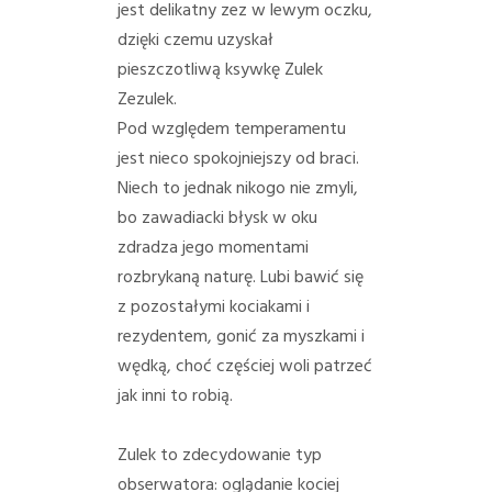
jest delikatny zez w lewym oczku,
dzięki czemu uzyskał
pieszczotliwą ksywkę Zulek
Zezulek.
Pod względem temperamentu
jest nieco spokojniejszy od braci.
Niech to jednak nikogo nie zmyli,
bo zawadiacki błysk w oku
zdradza jego momentami
rozbrykaną naturę. Lubi bawić się
z pozostałymi kociakami i
rezydentem, gonić za myszkami i
wędką, choć częściej woli patrzeć
jak inni to robią.
Zulek to zdecydowanie typ
obserwatora: oglądanie kociej