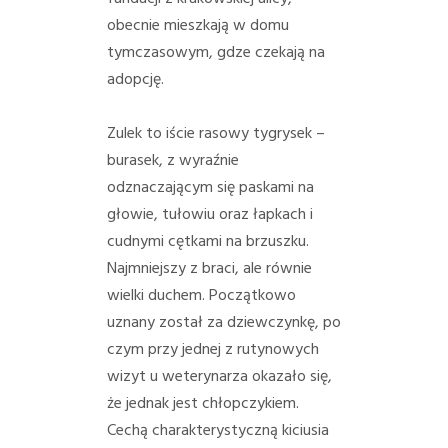
PORADY/PRAWO
obecnie mieszkają w domu
tymczasowym, gdze czekają na
KONTAKT
adopcję.
Zulek to iście rasowy tygrysek –
burasek, z wyraźnie
odznaczającym się paskami na
głowie, tułowiu oraz łapkach i
cudnymi cętkami na brzuszku.
Najmniejszy z braci, ale równie
wielki duchem. Początkowo
uznany został za dziewczynkę, po
czym przy jednej z rutynowych
wizyt u weterynarza okazało się,
że jednak jest chłopczykiem.
Cechą charakterystyczną kiciusia