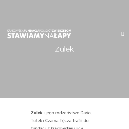
Zulek
WITAMY!
O NAS
ADOPCJE
OGŁOSZENIA
JAK POMÓC
Zulek
i jego rodzeństwo Dario,
Tutek i Czarna Tęcza trafili do
PRZYJACIELE
fundacji z krakowskiej ulicy,