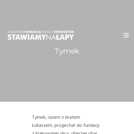
Tymek
WITAMY!
O NAS
ADOPCJE
OGŁOSZENIA
JAK POMÓC
Tymek, razem z bratem
Łukaszem, przyjechał do fundacji
PRZYJACIELE
z krakowskiej ulicy, obecnie obaj