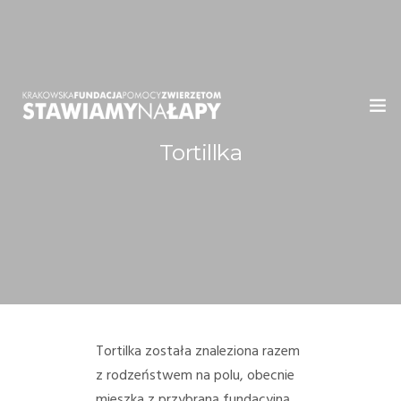
Tortillka
WITAMY!
O NAS
ADOPCJE
OGŁOSZENIA
JAK POMÓC
Tortilka została znaleziona razem
z rodzeństwem na polu, obecnie
PRZYJACIELE
mieszka z przybraną fundacyjną