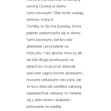
PORADY/PRAWO
siostrą Cezarią w domu
tymczasowym. Obie kotki szukają
KONTAKT
domów stałych.
Tortilka to śliczna buraska, która
pięknie zadomowiła się w domu
tymczasowym, bardzo lubi
głaskanie i przytulanie na
łóżeczku. I też głośno mruczy ale
nie lubi długo przebywać na
rękach bo to jeszcze dzieciak
wiecznie zajęty kocimi sprawami i
nowymi ciekawymi rzeczami. Jak
to koci dzieciak uwielbia zabawę,
najulubieńsze zabawy to turlanie
się z piłeczkami i skakanie i
polowanie na wędkę.