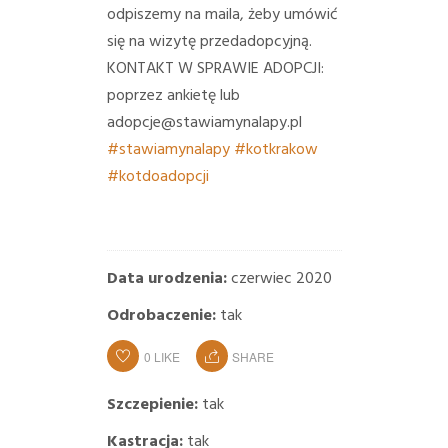
odpiszemy na maila, żeby umówić
się na wizytę przedadopcyjną.
KONTAKT W SPRAWIE ADOPCJI:
poprzez ankietę lub
adopcje@stawiamynalapy.pl
#stawiamynalapy
#kotkrakow
#kotdoadopcji
Data urodzenia:
czerwiec 2020
Odrobaczenie:
tak
0
LIKE
SHARE
Szczepienie:
tak
Kastracja:
tak