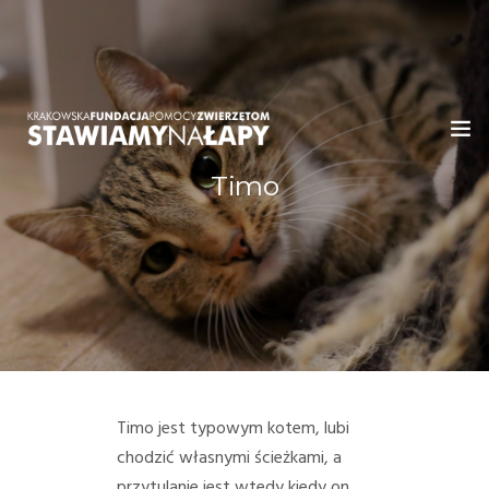
Timo
WITAMY!
O NAS
ADOPCJE
OGŁOSZENIA
JAK POMÓC
Timo jest typowym kotem, lubi
chodzić własnymi ścieżkami, a
PRZYJACIELE
przytulanie jest wtedy kiedy on