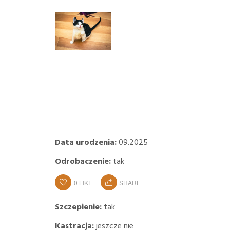
Data urodzenia:
09.2025
Odrobaczenie:
tak
0
LIKE
SHARE
Szczepienie:
tak
Kastracja:
jeszcze nie