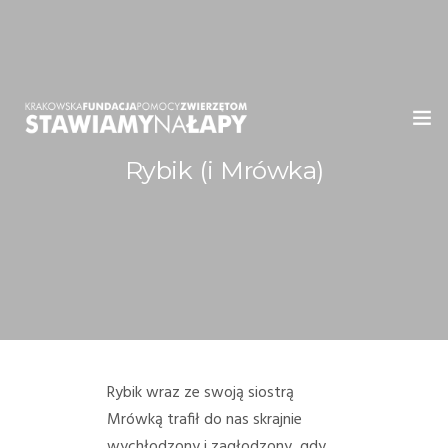
Rybik (i Mrówka)
WITAMY!
O NAS
ADOPCJE
OGŁOSZENIA
JAK POMÓC
Rybik wraz ze swoją siostrą
Mrówką trafił do nas skrajnie
PRZYJACIELE
wychłodzony i zagłodzony, gdy