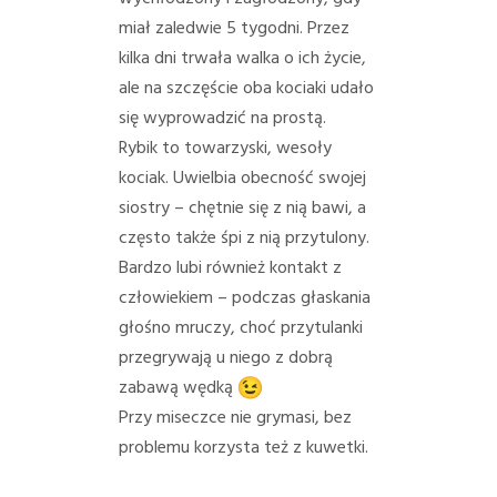
PORADY/PRAWO
miał zaledwie 5 tygodni. Przez
kilka dni trwała walka o ich życie,
KONTAKT
ale na szczęście oba kociaki udało
się wyprowadzić na prostą.
Rybik to towarzyski, wesoły
kociak. Uwielbia obecność swojej
siostry – chętnie się z nią bawi, a
często także śpi z nią przytulony.
Bardzo lubi również kontakt z
człowiekiem – podczas głaskania
głośno mruczy, choć przytulanki
przegrywają u niego z dobrą
zabawą wędką
Przy miseczce nie grymasi, bez
problemu korzysta też z kuwetki.