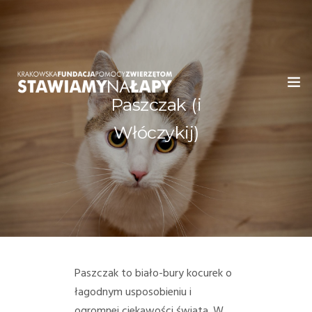
Paszczak (i
WITAMY!
Włóczykij)
O NAS
ADOPCJE
OGŁOSZENIA
JAK POMÓC
Paszczak to biało-bury kocurek o
łagodnym usposobieniu i
PRZYJACIELE
ogromnej ciekawości świata. W