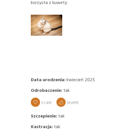
korzysta z kuwety.
Data urodzenia:
kwiecień 2025
Odrobaczenie:
tak
0
LIKE
SHARE
Szczepienie:
tak
Kastracja:
tak