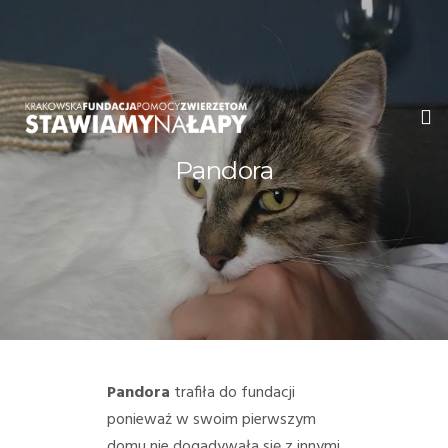
Pandora
WITAMY!
O NAS
ADOPCJE
OGŁOSZENIA
JAK POMÓC
Pandora
trafiła do fundacji
ponieważ w swoim pierwszym
PRZYJACIELE
domu nie dogadywała się z innymi