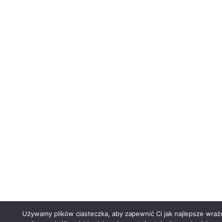
Używamy plików ciasteczka, aby zapewnić Ci jak najlepsze wraże