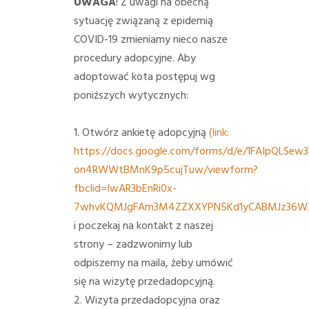
UWAGA
! Z uwagi na obecną
sytuację związaną z epidemią
COVID-19 zmieniamy nieco nasze
procedury adopcyjne. Aby
adoptować kota postępuj wg
poniższych wytycznych:
1. Otwórz ankietę adopcyjną
(link:
https://docs.google.com/forms/d/e/1FAIpQLSe
on4RWWtBMnK9p5cujTuw/viewform?
fbclid=IwAR3bEnRi0x-
7whvKQMJgFAm3M4ZZXXYPN5Kd1yCABMJz36WX
i poczekaj na kontakt z naszej
strony – zadzwonimy lub
odpiszemy na maila, żeby umówić
się na wizytę przedadopcyjną.
2. Wizyta przedadopcyjna oraz