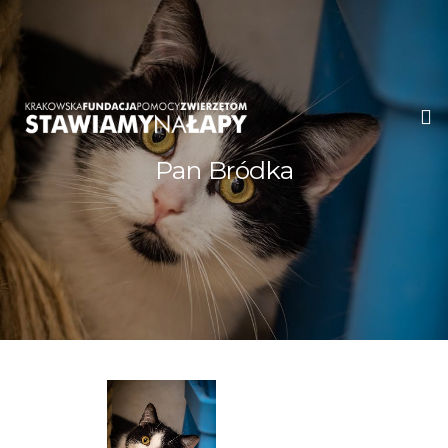
Pan Bródka
WITAMY!
O NAS
ADOPCJE
OGŁOSZENIA
JAK POMÓC
PRZYJACIELE