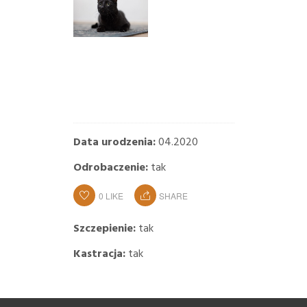
Data urodzenia:
04.2020
Odrobaczenie:
tak
0
LIKE
SHARE
Szczepienie:
tak
Kastracja:
tak