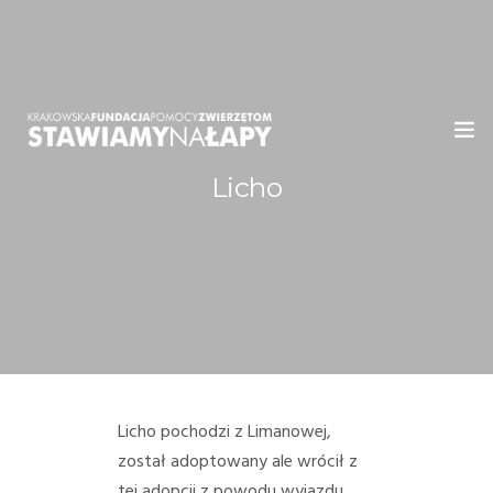
Licho
WITAMY!
O NAS
ADOPCJE
OGŁOSZENIA
JAK POMÓC
Licho pochodzi z Limanowej,
został adoptowany ale wrócił z
PRZYJACIELE
tej adopcji z powodu wyjazdu