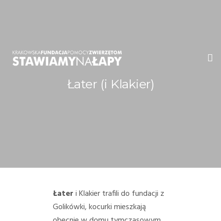
Łater (i Klakier)
WITAMY!
O NAS
ADOPCJE
OGŁOSZENIA
JAK POMÓC
Łater
i Klakier trafili do fundacji z
Golikówki, kocurki mieszkają
PRZYJACIELE
obecnie w domu tymczasowym,