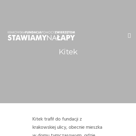
Kitek
WITAMY!
O NAS
ADOPCJE
OGŁOSZENIA
JAK POMÓC
Kitek trafił do fundacji z
krakowskiej ulicy, obecnie mieszka
PRZYJACIELE
w domu tymczasowym, gdzie