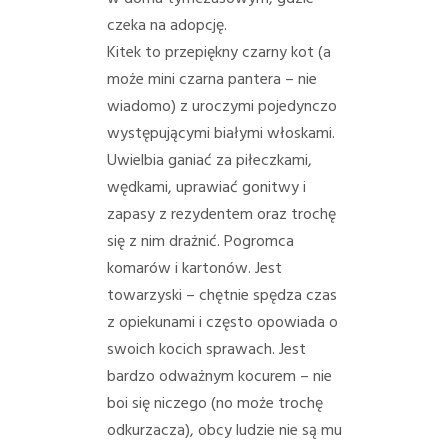
PORADY/PRAWO
czeka na adopcję.
Kitek to przepiękny czarny kot (a
KONTAKT
może mini czarna pantera – nie
wiadomo) z uroczymi pojedynczo
występującymi białymi włoskami.
Uwielbia ganiać za piłeczkami,
wędkami, uprawiać gonitwy i
zapasy z rezydentem oraz trochę
się z nim drażnić. Pogromca
komarów i kartonów. Jest
towarzyski – chętnie spędza czas
z opiekunami i często opowiada o
swoich kocich sprawach. Jest
bardzo odważnym kocurem – nie
boi się niczego (no może trochę
odkurzacza), obcy ludzie nie są mu