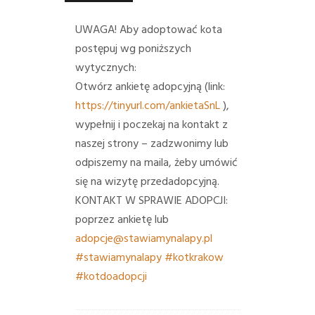
UWAGA! Aby adoptować kota
postępuj wg poniższych
wytycznych:
Otwórz ankietę adopcyjną (link:
https://tinyurl.com/ankietaSnL
),
wypełnij i poczekaj na kontakt z
naszej strony – zadzwonimy lub
odpiszemy na maila, żeby umówić
się na wizytę przedadopcyjną.
KONTAKT W SPRAWIE ADOPCJI:
poprzez ankietę lub
adopcje@stawiamynalapy.pl
#stawiamynalapy
#kotkrakow
#kotdoadopcji