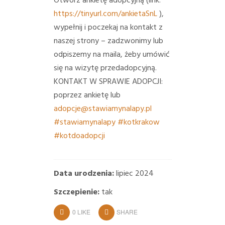
Otwórz ankietę adopcyjną (link:
https://tinyurl.com/ankietaSnL
),
wypełnij i poczekaj na kontakt z
naszej strony – zadzwonimy lub
odpiszemy na maila, żeby umówić
się na wizytę przedadopcyjną.
KONTAKT W SPRAWIE ADOPCJI:
poprzez ankietę lub
adopcje@stawiamynalapy.pl
#stawiamynalapy
#kotkrakow
#kotdoadopcji
Data urodzenia:
lipiec 2024
Szczepienie:
tak
0
LIKE
SHARE