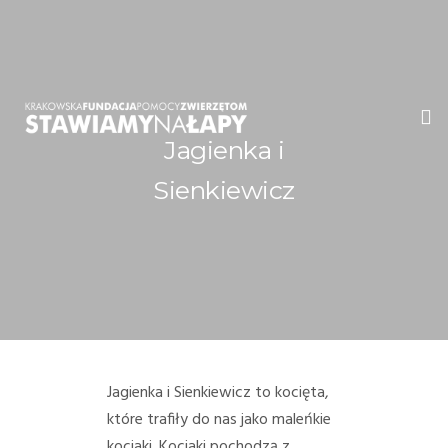
Jagienka i
WITAMY!
Sienkiewicz
O NAS
ADOPCJE
OGŁOSZENIA
JAK POMÓC
Jagienka i Sienkiewicz to kocięta,
któ
re
trafiły do nas jako maleńkie
PRZYJACIELE
kociaki. Kociaki pochodzą z