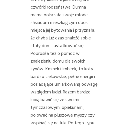
PORADY/PRAWO
czwórki rodzeństwa. Dumna
mama pokazała swoje młode
KONTAKT
sąsiadom mieszkającym obok
miejsca jej bytowania i przyznała,
że chyba już czas znaleźć sobie
stały dom i ustatkować się.
Poprosiła też o pomoc w
znalezieniu domu dla swoich
synów. Kminek i Imbirek, to koty
bardzo ciekawskie, pełne energii i
posiadające umiarkowaną odwagę
względem ludzi. Razem bardzo
lubią bawić się ze swoimi
tymczasowymi opiekunami,
polować na pluszowe myszy czy
wspinać się na Juki. Po tego typu