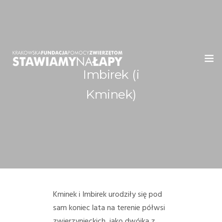
Imbirek (i
WITAMY!
Kminek)
O NAS
ADOPCJE
OGŁOSZENIA
JAK POMÓC
Kminek i Imbirek urodziły się pod
sam koniec lata na terenie półwsi
PRZYJACIELE
zwierzynieckich, jako dwójka z