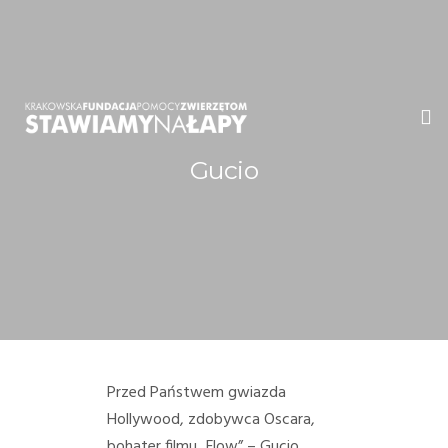
Gucio
WITAMY!
O NAS
ADOPCJE
OGŁOSZENIA
JAK POMÓC
Przed Państwem gwiazda
Hollywood, zdobywca Oscara,
PRZYJACIELE
bohater filmu „Flow” – Gucio.