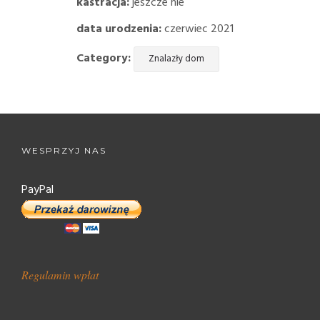
kastracja:
jeszcze nie
data urodzenia:
czerwiec 2021
Category:
Znalazły dom
WESPRZYJ NAS
PayPal
Regulamin wpłat