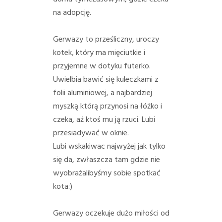
PORADY/PRAWO
na adopcję.
KONTAKT
Gerwazy to prześliczny, uroczy
kotek, który ma mięciutkie i
przyjemne w dotyku futerko.
Uwielbia bawić się kuleczkami z
folii aluminiowej, a najbardziej
myszką którą przynosi na łóżko i
czeka, aż ktoś mu ją rzuci. Lubi
przesiadywać w oknie.
Lubi wskakiwac najwyżej jak tylko
się da, zwłaszcza tam gdzie nie
wyobrażalibyśmy sobie spotkać
kota:)
Gerwazy oczekuje dużo miłości od