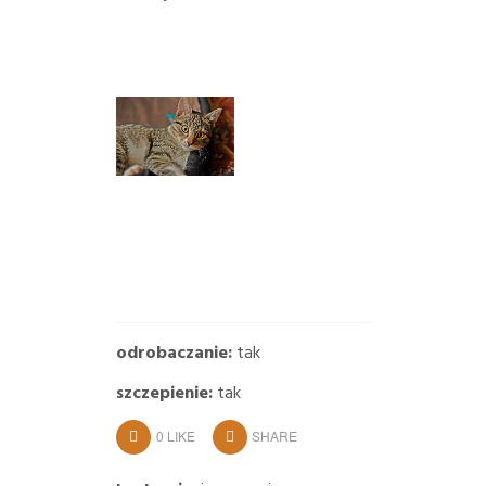
odrobaczanie:
tak
szczepienie:
tak
0
LIKE
SHARE