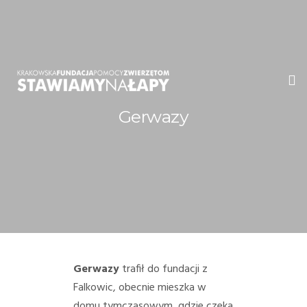
Gerwazy
WITAMY!
O NAS
ADOPCJE
OGŁOSZENIA
JAK POMÓC
Gerwazy
trafił do fundacji z
Falkowic, obecnie mieszka w
PRZYJACIELE
domu tymczasowym, gdzie czeka