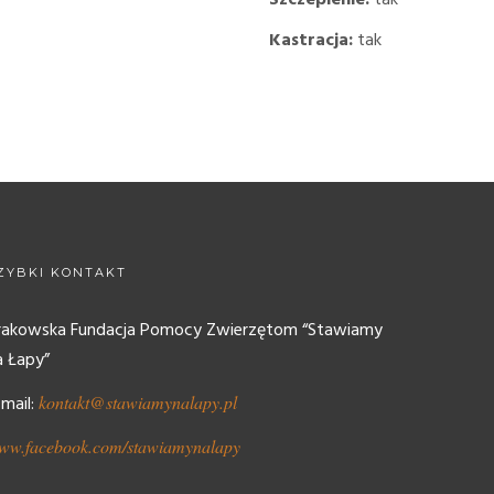
Szczepienie:
tak
Kastracja:
tak
ZYBKI KONTAKT
rakowska Fundacja Pomocy Zwierzętom “Stawiamy
a Łapy”
-mail:
kontakt@stawiamynalapy.pl
ww.facebook.com/stawiamynalapy