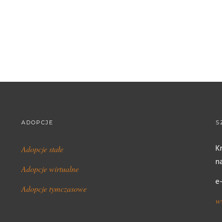
ADOPCJE
S
K
Adopcje stałe
n
Adopcje wirtualne
e
Adopcje tymczasowe
w