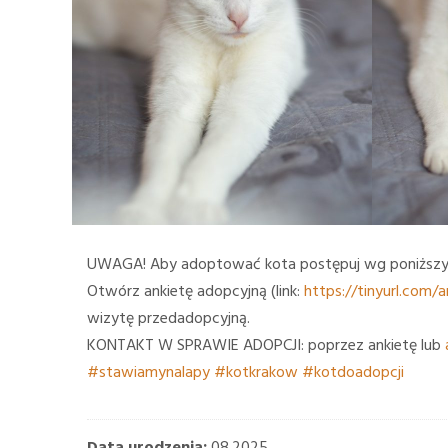
UWAGA! Aby adoptować kota postępuj wg poniższy
Otwórz ankietę adopcyjną (link:
https://tinyurl.com/
wizytę przedadopcyjną.
KONTAKT W SPRAWIE ADOPCJI: poprzez ankietę lub
#stawiamynalapy
#kotkrakow
#kotdoadopcji