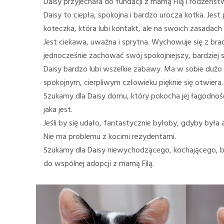
Daisy przyjechała do fundacji z mamą Filą i rodzeń
Daisy to ciepła, spokojna i bardzo urocza kotka. Jes
koteczka, która lubi kontakt, ale na swoich zasadach
Jest ciekawa, uważna i sprytna. Wychowuje się z bra
jednocześnie zachować swój spokojniejszy, bardziej s
Daisy bardzo lubi wszelkie zabawy. Ma w sobie dużo ko
spokojnym, cierpliwym człowieku pięknie się otwiera.
Szukamy dla Daisy domu, który pokocha jej łagodność
jaka jest.
Jeśli by się udało, fantastycznie byłoby, gdyby by
Nie ma problemu z kocimi rezydentami.
Szukamy dla Daisy niewychodzącego, kochającego, bez
do wspólnej adopcji z mamą Filą.