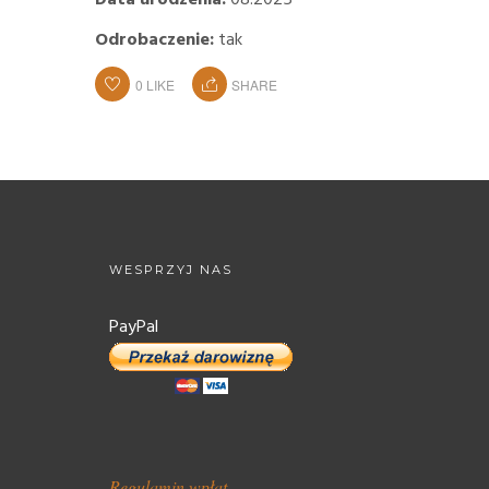
Data urodzenia:
08.2025
Odrobaczenie:
tak
0
LIKE
SHARE
WESPRZYJ NAS
PayPal
Regulamin wpłat