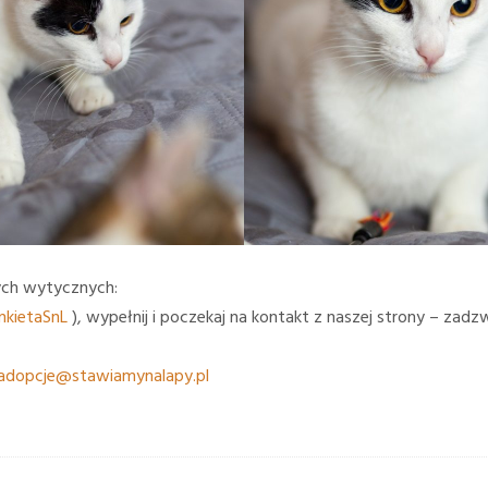
ch wytycznych:
ankietaSnL
), wypełnij i poczekaj na kontakt z naszej strony – zad
adopcje@stawiamynalapy.pl