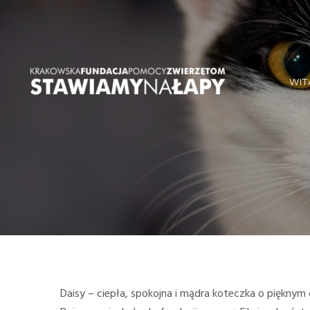
WIT
Daisy – ciepła, spokojna i mądra koteczka o pięknym