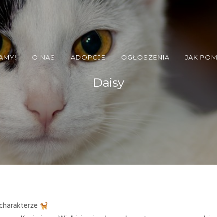
AMY!
O NAS
ADOPCJE
OGŁOSZENIA
JAK PO
Daisy
 charakterze