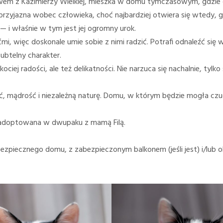
stwem z Kazimierzy Wielkiej, mieszka w domu tymczasowym, gdzie 
t przyjazna wobec człowieka, choć najbardziej otwiera się wtedy, 
 — i właśnie w tym jest jej ogromny urok.
ćmi, więc doskonale umie sobie z nimi radzić. Potrafi odnaleźć s
ubtelny charakter.
ciej radości, ale też delikatności. Nie narzuca się nachalnie, tylk
, mądrość i niezależną naturę. Domu, w którym będzie mogła czuć 
ła adoptowana w dwupaku z mamą Filą.
piecznego domu, z zabezpieczonym balkonem (jeśli jest) i/lub okn