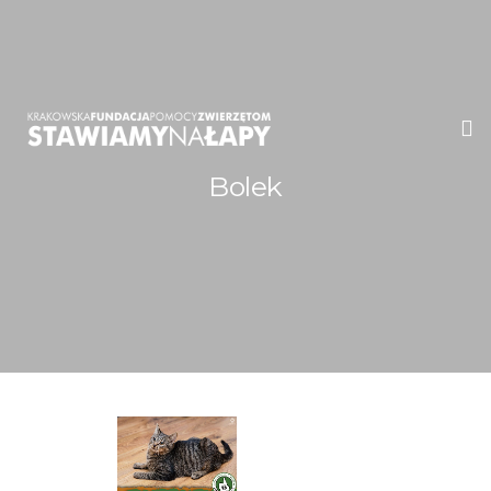
Bolek
WITAMY!
O NAS
ADOPCJE
OGŁOSZENIA
JAK POMÓC
PRZYJACIELE