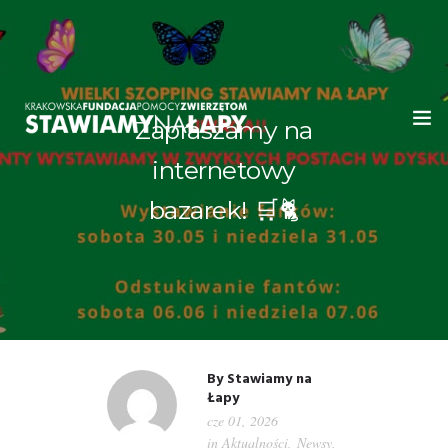
Zapraszamy na
internetowy
WITAMY!
bazarek! 🛒🐈
O NAS
ADOPCJE
OGŁOSZENIA
JAK POMÓC
By
Stawiamy na
Łapy
cze 01, 2026
PRZYJACIELE
in
Aktualności
,
Newsy
,