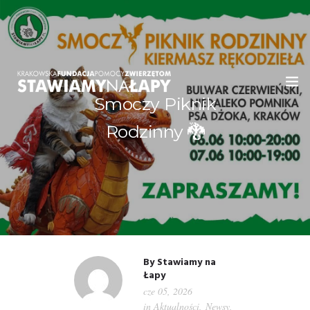
Smoczy Piknik
WITAMY!
Rodzinny 🐉
O NAS
ADOPCJE
OGŁOSZENIA
JAK POMÓC
By
Stawiamy na
Łapy
cze 05, 2026
PRZYJACIELE
in
Aktualności
,
Newsy
,