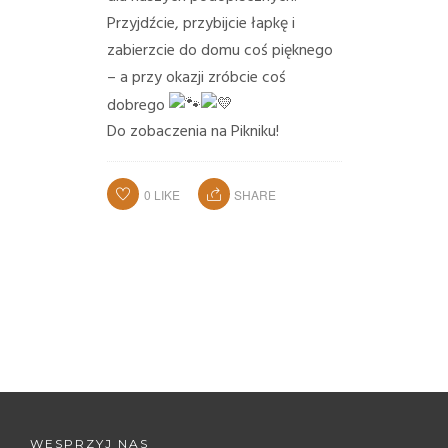
Przyjdźcie, przybijcie łapkę i
zabierzcie do domu coś pięknego
– a przy okazji zróbcie coś
dobrego
Do zobaczenia na Pikniku!
0
LIKE
SHARE
WESPRZYJ NAS