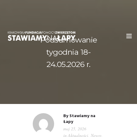
Podsumowanie
tygodnia 18-
WITAMY!
24.05.2026 r.
O NAS
ADOPCJE
OGŁOSZENIA
JAK POMÓC
By
Stawiamy na
Łapy
maj 25, 2026
PRZYJACIELE
in
Aktualności
,
Newsy
,