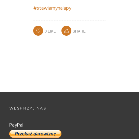
#
stawiamynalapy
0
LIKE
SHARE
WESPRZYJ NAS
PayPal