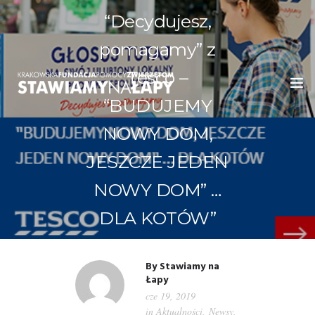
“Decydujesz,
pomagamy” z
Tesco –
“BUDUJEMY
WITAMY!
NOWY DOM,
JESZCZE JEDEN
O NAS
NOWY DOM” …
ADOPCJE
DLA KOTÓW”
OGŁOSZENIA
JAK POMÓC
By
Stawiamy na
Łapy
cze 19, 2019
PRZYJACIELE
in
Aktualności
,
Newsy
,