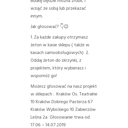
Budkę będzie można zrobić i
wziąć ze sobą lub przekazać
innym.
Jak głosować?
👇
😉
1. Za każde zakupy otrzymasz
żeton w kasie sklepu ( także w
kasach samoobsługowych)
2.
Oddaj żeton do skrzynki, z
projektem, który wybierasz i
wspomóż go!
Możesz głosować na nasz projekt
w sklepach :
Kraków Os. Teatralne
10 Kraków Dobrego Pasterza 67
Kraków Wybickiego 10 Zabierzów
Leśna 2a
Głosowanie trwa od
17.06 – 14.07.2019