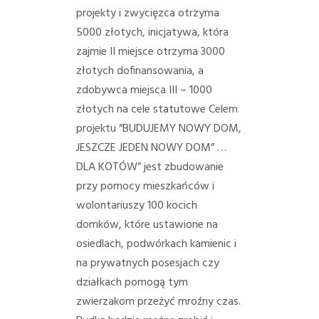
projekty i zwycięzca otrzyma
5000 złotych, inicjatywa, która
zajmie II miejsce otrzyma 3000
złotych dofinansowania, a
zdobywca miejsca III – 1000
złotych na cele statutowe
Celem
projektu “BUDUJEMY NOWY DOM,
JESZCZE JEDEN NOWY DOM” …
DLA KOTÓW” jest zbudowanie
przy pomocy mieszkańcó
w i
wolontariuszy 100 kocich
domków, które ustawione na
osiedlach, podwórkach kamienic i
na prywatnych posesjach czy
działkach pomogą tym
zwierzakom przeżyć mroźny czas.