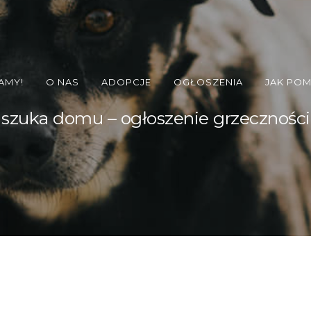
AMY!
O NAS
ADOPCJE
OGŁOSZENIA
JAK PO
 szuka domu – ogłoszenie grzecznośc