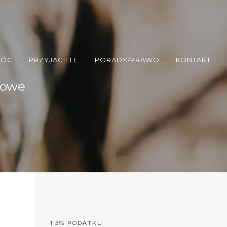
MÓC
PRZYJACIELE
PORADY/PRAWO
KONTAKT
iowe
1,5% PODATKU