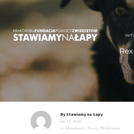
WIT
Rex
By
Stawiamy na Łapy
lut 12, 2019
in
Aktualności
,
Newsy
,
Wydarzenia