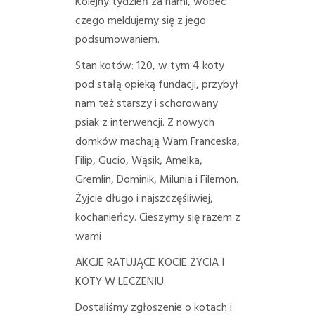
Kolejny tydzień za nami, wobec
czego meldujemy się z jego
podsumowaniem.
Stan kotów: 120, w tym 4 koty
pod stałą opieką fundacji, przybył
nam też starszy i schorowany
psiak z interwencji.
Z nowych
domków machają Wam Franceska,
Filip, Gucio, Wąsik, Amelka,
Gremlin, Dominik, Milunia i Filemon.
Żyjcie długo i najszczęśliwiej,
kochanieńcy. Cieszymy się razem z
wami
AKCJE RATUJĄCE KOCIE ŻYCIA I
KOTY W LECZENIU:
Dostaliśmy zgłoszenie o kotach i