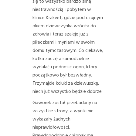
się to wszystko bardzo silną
niestrawnością i pobytem w
klinice Krakvet, gdzie pod czujnym
okiem dziewczynka wróciła do
zdrowia i teraz szaleje już z
piłeczkami i myniami w swoim
domu tymczasowym. Co ciekawe,
kotka zaczęła samodzielnie
wydalać i podnosić ogon, który
początkowo był bezwładny.
Trzymajcie kciuki za dziewuszkę,
niech już wszystko będzie dobrze
Gaworek został przebadany na
wszystkie strony, a wyniki nie
wykazały żadnych
nieprawidłowości.
Prawdopodobnie chłopak ma