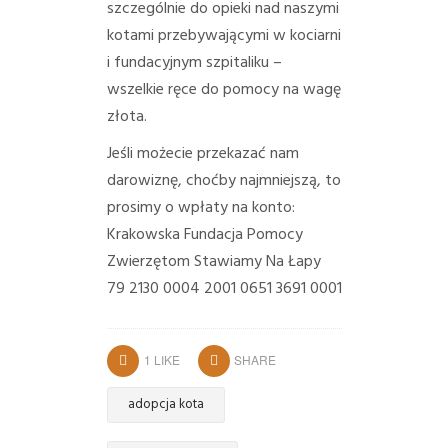
szczególnie do opieki nad naszymi
kotami przebywającymi w kociarni
i fundacyjnym szpitaliku –
wszelkie ręce do pomocy na wagę
złota.
Jeśli możecie przekazać nam
darowiznę, choćby najmniejszą, to
prosimy o wpłaty na konto:
Krakowska Fundacja Pomocy
Zwierzętom
Stawiamy Na Łapy
79 2130 0004 2001 0651 3691 0001
1
LIKE
SHARE
adopcja kota