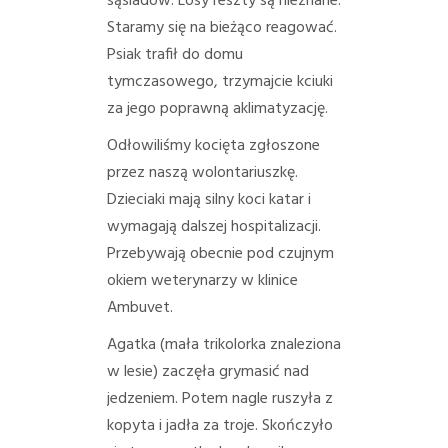
sąsiadów. Losy reszty są nieznane.
Staramy się na bieżąco reagować.
Psiak trafił do domu
tymczasowego, trzymajcie kciuki
za jego poprawną aklimatyzację.
Odłowiliśmy kocięta zgłoszone
przez naszą wolontariuszkę.
Dzieciaki mają silny koci katar i
wymagają dalszej hospitalizacji.
Przebywają obecnie pod czujnym
okiem weterynarzy w klinice
Ambuvet.
Agatka (mała trikolorka znaleziona
w lesie) zaczęła grymasić nad
jedzeniem. Potem nagle ruszyła z
kopyta i jadła za troje. Skończyło