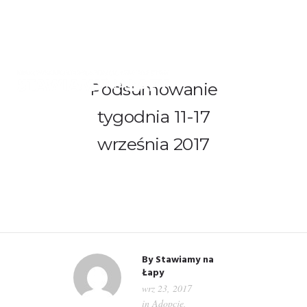
Podsumowanie
tygodnia 11-17
WITAMY!
września 2017
O NAS
ADOPCJE
OGŁOSZENIA
JAK POMÓC
By
Stawiamy na
Łapy
wrz 23, 2017
PRZYJACIELE
in
Adopcje
,