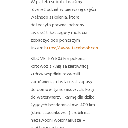
W piątek i sobotę braliśmy
również udział w pierwszej części
ważnego szkolenia, które
dotyczyło prawnej ochrony
zwierząt. Szczegóły możecie
zobaczyć pod poniższym
linkiem.
https://www.facebook.com/events/2009
KILOMETRY:
503 km pokonał
kotowóz z Anią za kierownicą,
którzy wspólnie rozwozili
zamówienia, dostarczali zapasy
do domów tymczasowych, koty
do weterynarzy i karmę dla dziko
żyjących bezdomniaków.
400 km
(dane szacunkowe
) zrobili nasi
niezawodni wolontariusze –