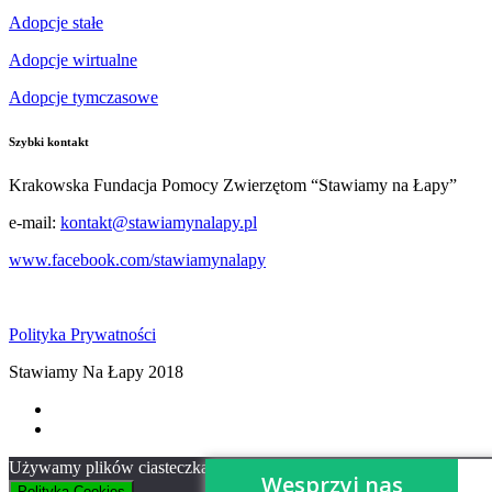
Adopcje stałe
Adopcje wirtualne
Adopcje tymczasowe
Szybki kontakt
Krakowska Fundacja Pomocy Zwierzętom “Stawiamy na Łapy”
e-mail:
kontakt@stawiamynalapy.pl
www.facebook.com/stawiamynalapy
Polityka Prywatności
Stawiamy Na Łapy 2018
Używamy plików ciasteczka, aby zapewnić Ci jak najlepsze wrażenia z 
Wesprzyj nas
Polityka Cookies