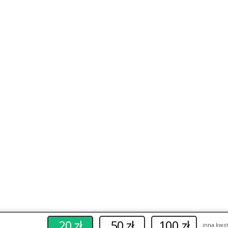
korzystania z naszej witryny. Jeśli nadal będziesz korzystać z tej wit
20 zł
50 zł
100 zł
inna kwo