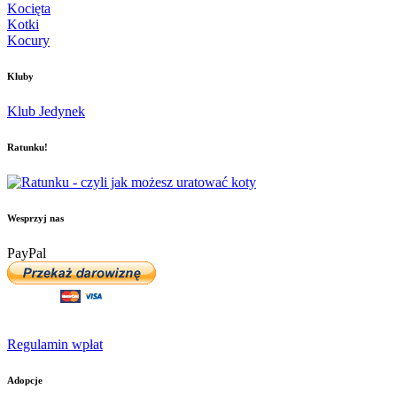
Kocięta
Kotki
Kocury
Kluby
Klub Jedynek
Ratunku!
Wesprzyj nas
PayPal
Regulamin wpłat
Adopcje