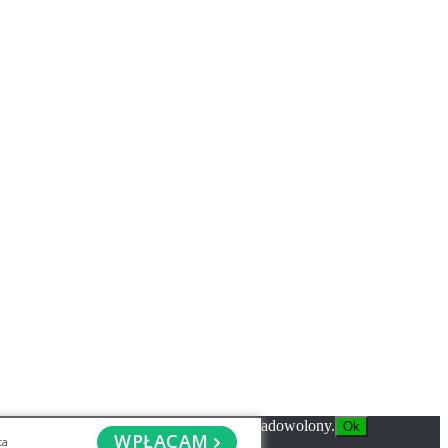
ryny, będziemy zakładać, że jesteś z niej zadowolony.
Ok
WPŁACAM
ta