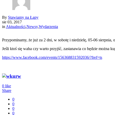
By
Stawiamy na Łapy
sie 03, 2017
in
Aktualności
,
Newsy
,
Wydarzenia
Przypominamy, że już za 2 dni, w sobotę i niedzielę, 05-06 sierpn
Jeśli ktoś się waha czy warto przyjść, zastanawia co będzie można k
https://www.facebook.com/events/156368831592036/?fref=ts
0
like
Share
0
0
0
0