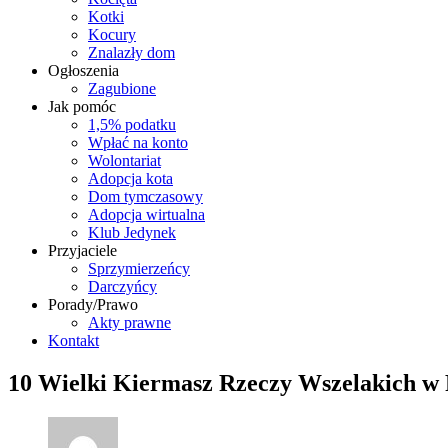
Kotki
Kocury
Znalazły dom
Ogłoszenia
Zagubione
Jak pomóc
1,5% podatku
Wpłać na konto
Wolontariat
Adopcja kota
Dom tymczasowy
Adopcja wirtualna
Klub Jedynek
Przyjaciele
Sprzymierzeńcy
Darczyńcy
Porady/Prawo
Akty prawne
Kontakt
10 Wielki Kiermasz Rzeczy Wszelakich w 