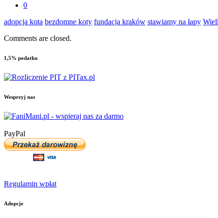
0
adopcja kota
bezdomne koty
fundacja kraków
stawiamy na łapy
Wiel
Comments are closed.
1,5% podatku
Wesprzyj nas
PayPal
Regulamin wpłat
Adopcje