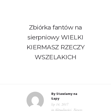
Zbiórka fantów na
sierpniowy WIELKI
WITAMY!
KIERMASZ RZECZY
WSZELAKICH
O NAS
ADOPCJE
OGŁOSZENIA
JAK POMÓC
By
Stawiamy na
Łapy
lip 14, 2017
PRZYJACIELE
in
Aktualności
,
Newsy
,