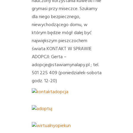
nauczony korzystania kuwetki i nie
grymasi przy miseczce. Szukamy
dla niego bezpiecznego,
niewychodzącego domu, w
którym będzie mógł dalej być
największym pieszczochem
świata
KONTAKT W SPRAWIE
ADOPCJI: Gerta –
adopcje@stawiamynalapy.pl ; tel.
501 225 409 (poniedziałek-sobota
godz. 12-20)