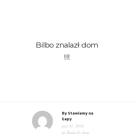
Bilbo znalazł dom
WITAMY!
!!!
O NAS
ADOPCJE
OGŁOSZENIA
JAK POMÓC
By
Stawiamy na
Łapy
paź 01, 2016
PRZYJACIELE
in
Znalazły dom