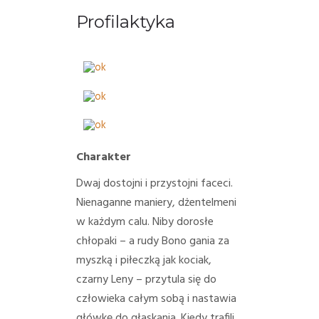
Profilaktyka
Charakter
Dwaj dostojni i przystojni faceci.
Nienaganne maniery, dżentelmeni
w każdym calu.
Niby dorosłe
chłopaki – a rudy Bono gania za
myszką i piłeczką jak kociak,
czarny Leny – przytula się do
człowieka całym sobą i nastawia
główkę do głaskania.
Kiedy trafili