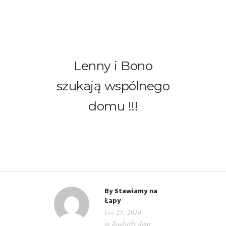
Lenny i Bono
szukają wspólnego
WITAMY!
domu !!!
O NAS
ADOPCJE
OGŁOSZENIA
JAK POMÓC
By
Stawiamy na
Łapy
kwi 25, 2016
PRZYJACIELE
in
Znalazły dom