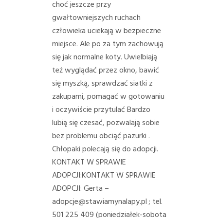
choć jeszcze przy
gwałtowniejszych ruchach
człowieka uciekają w bezpieczne
miejsce. Ale po za tym zachowują
się jak normalne koty. Uwielbiają
też wyglądać przez okno, bawić
się myszką, sprawdzać siatki z
zakupami, pomagać w gotowaniu
i oczywiście przytulać
Bardzo
lubią się czesać, pozwalają sobie
bez problemu obciąć pazurki .
Chłopaki polecają się do adopcji.
KONTAKT W SPRAWIE
ADOPCJI:KONTAKT W SPRAWIE
ADOPCJI: Gerta –
adopcje@stawiamynalapy.pl ; tel.
501 225 409 (poniedziałek-sobota