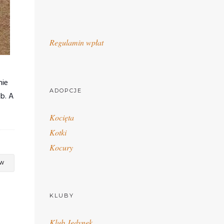
Regulamin wpłat
nie
ADOPCJE
b. A
Kocięta
Kotki
Kocury
ów
KLUBY
Klub Jedynek