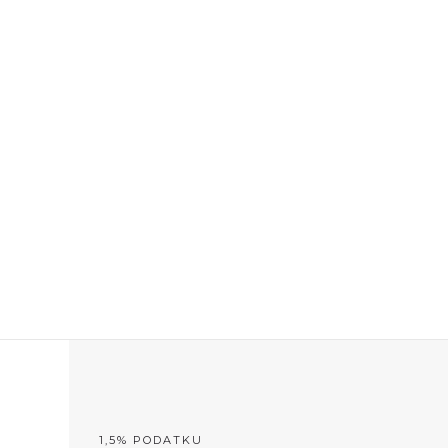
MÓC
PRZYJACIELE
PORADY/PRAWO
KONTAKT
1,5% PODATKU