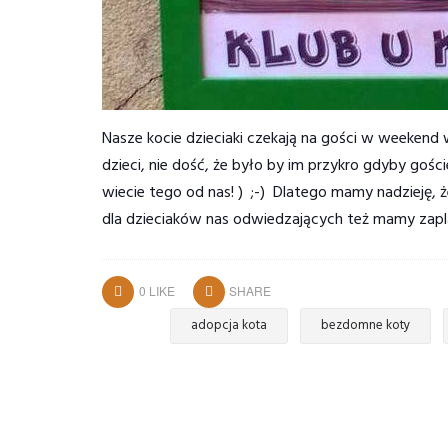
Nasze kocie dzieciaki czekają na gości w weekend 
dzieci, nie dość, że było by im przykro gdyby goście
wiecie tego od nas! ) ;-)
Dlatego mamy nadzieję, że
dla dzieciaków nas odwiedzających też mamy zapl
0
LIKE
SHARE
adopcja kota
bezdomne koty