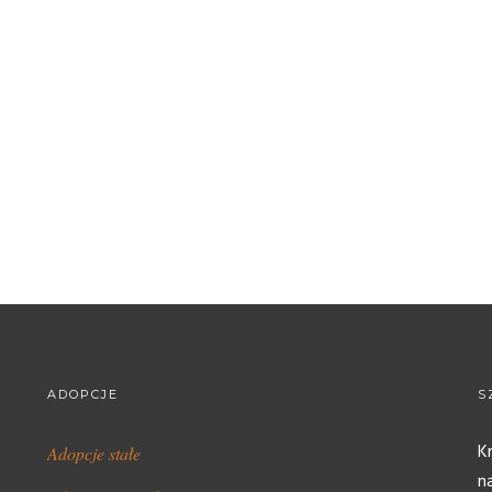
ADOPCJE
S
K
Adopcje stałe
n