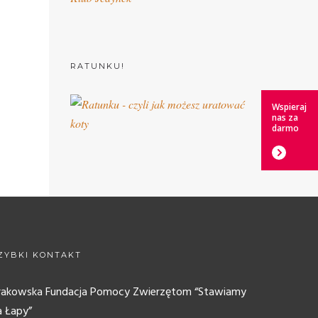
RATUNKU!
Wspieraj
nas za
darmo
ZYBKI KONTAKT
rakowska Fundacja Pomocy Zwierzętom “Stawiamy
a Łapy”