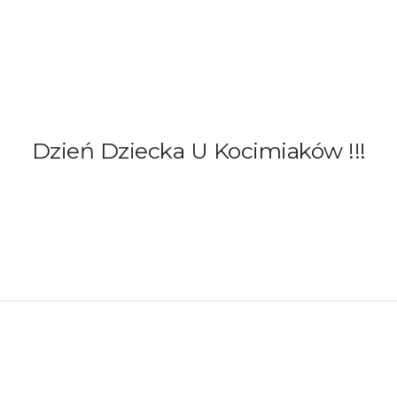
AMY!
O NAS
ADOPCJE
OGŁOSZENIA
JAK PO
Dzień Dziecka U Kocimiaków !!!