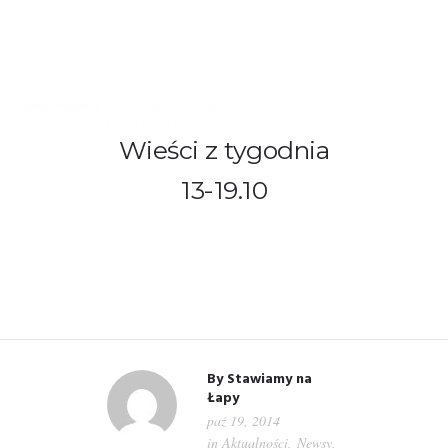
Wieści z tygodnia
WITAMY!
13-19.10
O NAS
ADOPCJE
OGŁOSZENIA
JAK POMÓC
By
Stawiamy na
Łapy
paź 19, 2014
PRZYJACIELE
in
Aktualności
,
Newsy
,