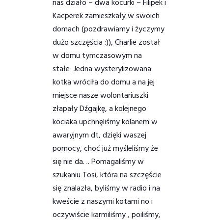
nas działo – dwa kocurki – Filipek i
Kacperek zamieszkały w swoich
domach (pozd
rawiamy i życzymy
dużo szczęścia :)), Charlie został
w domu tymczasowym na
stałe
Jedna wysterylizowana
kotka wróciła do domu a na jej
miejsce nasze wolontariuszki
złapały Dźgajkę, a kolejnego
kociaka upchnęliśmy kolanem w
awaryjnym dt, dzięki waszej
pomocy, choć już myśleliśmy że
się nie da… Pomagaliśmy w
szukaniu Tosi, która na szczęście
się znalazła, byliśmy w radio i na
kweście z naszymi kotami no i
oczywiście karmiliśmy , poiliśmy,