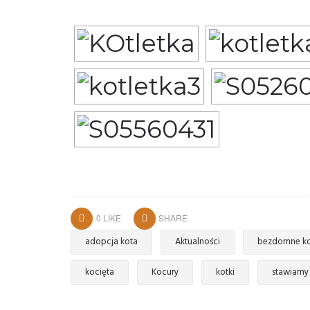
0
LIKE
SHARE
adopcja kota
Aktualności
bezdomne ko
kocięta
Kocury
kotki
stawiamy