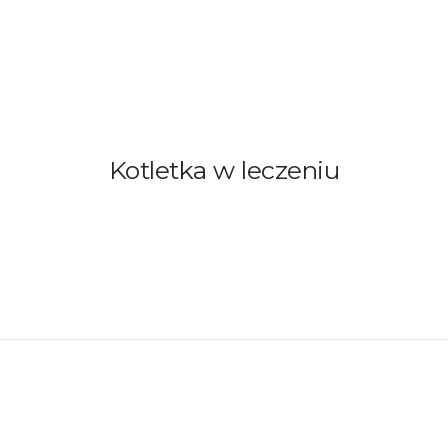
AMY!
O NAS
ADOPCJE
OGŁOSZENIA
JAK PO
Kotletka w leczeniu