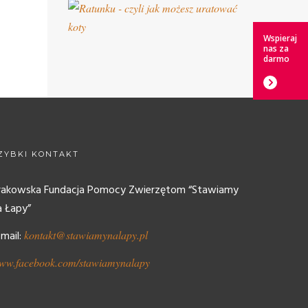
Wspieraj
nas za
darmo
ZYBKI KONTAKT
rakowska Fundacja Pomocy Zwierzętom “Stawiamy
a Łapy”
-mail:
kontakt@stawiamynalapy.pl
ww.facebook.com/stawiamynalapy