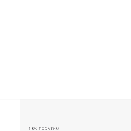
MÓC
PRZYJACIELE
PORADY/PRAWO
KONTAKT
1,5% PODATKU