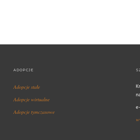
ADOPCJE
S
K
Adopcje stałe
n
Adopcje wirtualne
e
Adopcje tymczasowe
w