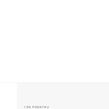
MÓC
PRZYJACIELE
PORADY/PRAWO
KONTAKT
1,5% PODATKU