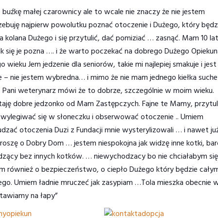
buźkę małej czarownicy ale to wcale nie znaczy że nie jestem
trzebuję najpierw powolutku poznać otoczenie i Dużego, który będz
lana Dużego i się przytulić, dać pomiziać … zasnąć. Mam 10 lat 
jak się je pozna …. i że warto poczekać na dobrego Dużego Opiekun
 wieku Jem jedzenie dla seniorów, takie mi najlepiej smakuje i jest
 – nie jestem wybredna… i mimo że nie mam jednego kiełka suche
dy. Pani weterynarz mówi że to dobrze, szczególnie w moim wieku.
taję dobre jedzonko od Mam Zastępczych. Fajne te Mamy, przytul
też wylegiwać się w słoneczku i obserwować otoczenie .. Umiem
rudzać otoczenia Duzi z Fundacji mnie wysterylizowali … i nawet ju
 proszę o Dobry Dom … jestem niespokojna jak widzę inne kotki, ba
dzący bez innych kotków. … niewychodzacy bo nie chciałabym się
łabym również o bezpieczeństwo, o ciepło Dużego który będzie cały
ego. Umiem ładnie mruczeć jak zasypiam …Tola mieszka obecnie 
Stawiamy na łapy”