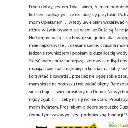
Dzień dobry, jestem Tola .. wiem, że mam podobno 
kotkiem spokojnym i że nie lubię się przytulać. Po
moim Opiekunem … wtedy uwielbiam wskakiwać na ko
różnie w życiu bywało ale wiem, że Duże są fajne 
Nie biegam dużo .. zachowuje się godnie dla swojego
mnie najzdrowsze … czasami suche, czasami mokre
jedzenie również jem i popijam je duża ilością wo
Sierść mam coraz ładniejszą i zdrowszą odkąd dos
miziają Lubię spać, najlepiej na kolanach … lubię 
korzystać z kuwetki .. przecież nie będę sobie zab
mam sierść na brzuszku i nie widać blizny. Bardzo
się ich boję … więc prosiłabym o Domek Niewycho
nigdy zgubić … i żeby mi się nic nie stało. Prosi
moim światem. Prosiłabym o dobre serduszko Duż
domu tymczasowym, jest podopieczną fundacji “