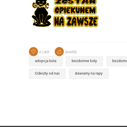
0
LIKE
SHARE
adopcja kota
bezdomne koty
bezdomn
Odeszły od nas
stawiamy na łapy