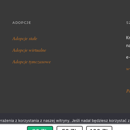
ADOPCJE
S
K
Adopcje stałe
n
Adopcje wirtualne
e
Adopcje tymczasowe
w
P
ażenia z korzystania z naszej witryny. Jeśli nadal będziesz korzystać z 
Ok
Polityka Cookies