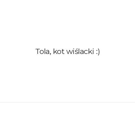
AMY!
O NAS
ADOPCJE
OGŁOSZENIA
JAK PO
Tola, kot wiślacki :)