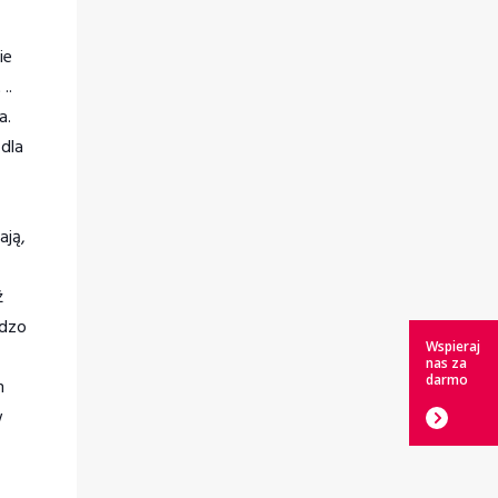
ie
..
a.
 dla
ają,
ż
rdzo
Wspieraj
nas za
darmo
m
w