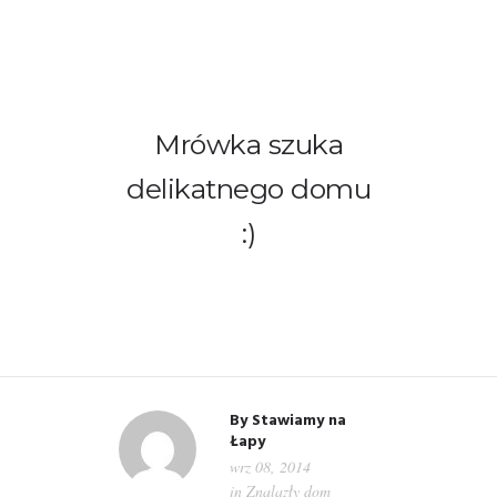
Mrówka szuka
delikatnego domu
WITAMY!
:)
O NAS
ADOPCJE
OGŁOSZENIA
JAK POMÓC
By
Stawiamy na
Łapy
wrz 08, 2014
PRZYJACIELE
in
Znalazły dom